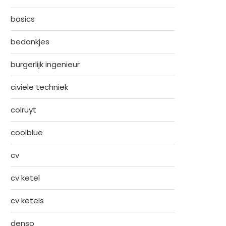
basics
bedankjes
burgerlijk ingenieur
civiele techniek
colruyt
coolblue
cv
cv ketel
cv ketels
denso