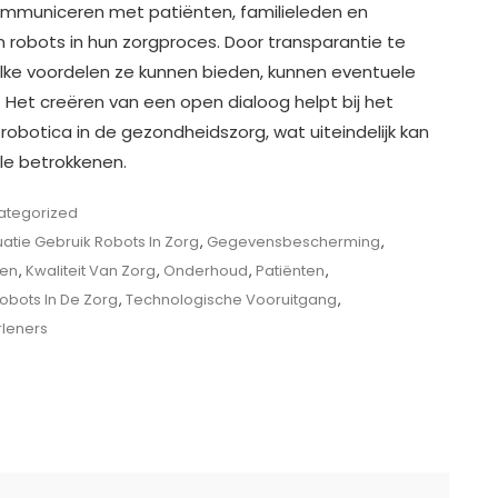
 communiceren met patiënten, familieleden en
n robots in hun zorgproces. Door transparantie te
lke voordelen ze kunnen bieden, kunnen eventuele
et creëren van een open dialoog helpt bij het
botica in de gezondheidszorg, wat uiteindelijk kan
lle betrokkenen.
ategorized
uatie Gebruik Robots In Zorg
,
Gegevensbescherming
,
den
,
Kwaliteit Van Zorg
,
Onderhoud
,
Patiënten
,
obots In De Zorg
,
Technologische Vooruitgang
,
rleners
ve