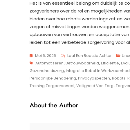
Het is van essentieel belang om duidelijk te
zorgverleners over de rol en mogelijkheden va
bieden over hoe robots worden ingezet en we
zorgen of misvattingen worden weggenomen. H
opbouwen van vertrouwen en acceptatie van ro
leiden tot een verbeterde zorgervaring voor a
Op
Mei 5, 2025
Laat Een Reactie Achter
Unc
Tags
De
Automatiseren
,
Betrouwbaarheid
,
Efficiëntie
,
Eval
Rol
Gezondheidszorg
,
Integratie Robot In Werkzaamhe
Van
Persoonlijke Benadering
,
Privacyaspecten
,
Robots
,
R
Robots
Training Zorgpersoneel
,
Veiligheid Van Zorg
,
Zorgve
In
De
About the Author
Zorg:
Een
Innovatie