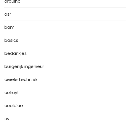
arduino
asr
bam
basics
bedankjes
burgerlijk ingenieur
civiele techniek
colruyt
coolblue
cv