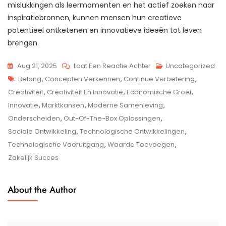
mislukkingen als leermomenten en het actief zoeken naar
inspiratiebronnen, kunnen mensen hun creatieve
potentieel ontketenen en innovatieve ideeën tot leven
brengen.
Op
Aug 21, 2025
Laat Een Reactie Achter
Uncategorized
Tags
De
Belang
,
Concepten Verkennen
,
Continue Verbetering
,
Kracht
Creativiteit
,
Creativiteit En Innovatie
,
Economische Groei
,
Van
Innovatie
,
Marktkansen
,
Moderne Samenleving
,
Creativiteit
Onderscheiden
,
Out-Of-The-Box Oplossingen
,
En
Sociale Ontwikkeling
,
Technologische Ontwikkelingen
,
Innovatie:
Technologische Vooruitgang
,
Waarde Toevoegen
,
Samen
Zakelijk Succes
Vooruit
About the Author