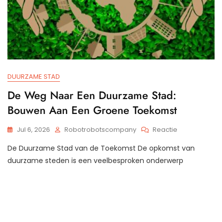
DUURZAME STAD
De Weg Naar Een Duurzame Stad:
Bouwen Aan Een Groene Toekomst
Op
Jul 6, 2026
Robotrobotscompany
Reactie
De
De Duurzame Stad van de Toekomst De opkomst van
Weg
Naar
duurzame steden is een veelbesproken onderwerp
Een
Duurzame
Stad:
Bouwen
Aan
Een