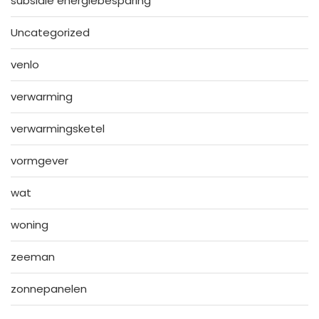
subsidie energiebesparing
Uncategorized
venlo
verwarming
verwarmingsketel
vormgever
wat
woning
zeeman
zonnepanelen