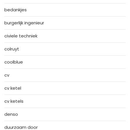
bedankjes
burgerlijk ingenieur
civiele techniek
colruyt
coolblue
cv
cv ketel
cv ketels
denso
duurzaam door